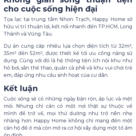
cho cuộc sống hiện đại
Tọa lạc tại trung tâm Nhơn Trạch, Happy Home sở
hữu vị trí thuận lợi, kết nối nhanh đến TP.HCM, Long
Thành và Vũng Tàu.
Dự án cung cấp nhiều lựa chọn diện tích từ 32m²,
35m² đến 52m², được thiết kế tối ưu công năng sử
dụng. Cùng với đó là hệ thống tiện ích nội khu như
hồ bơi, sân thể thao, quán cà phê và khu vui chơi trẻ
em, đáp ứng nhu cầu sinh hoạt của cư dân.
Kết luận
Cuộc sống sẽ có những ngày bận rộn, áp lực và mệt
mỏi. Nhưng chỉ cần có một nơi thật sự thuộc về
mình để trở về, mọi thứ dường như trở nên nhẹ
nhàng hơn. Happy Home không chỉ mang đến một
căn hộ để ở mà còn mở ra cơ hội xây dựng một tổ ấm
ổn định.