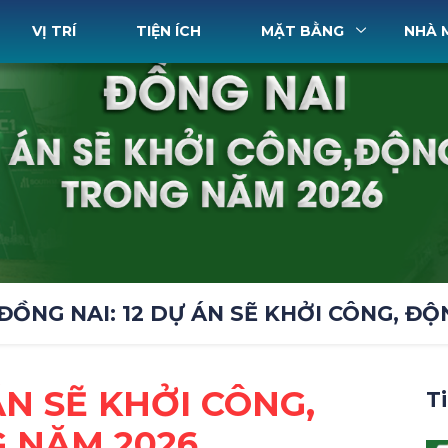
VỊ TRÍ
TIỆN ÍCH
MẶT BẰNG
NHÀ 
ĐỒNG NAI: 12 DỰ ÁN SẼ KHỞI CÔNG, Đ
ÁN SẼ KHỞI CÔNG,
T
 NĂM 2026