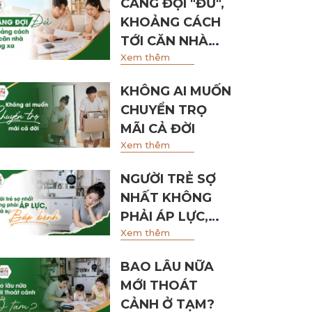
CÀNG ĐỢI "ĐỦ",
KHOẢNG CÁCH
TỚI CĂN NHÀ
Xem thêm
CÀNG XA
KHÔNG AI MUỐN
CHUYỂN TRỌ
MÃI CẢ ĐỜI
Xem thêm
NGƯỜI TRẺ SỢ
NHẤT KHÔNG
PHẢI ÁP LỰC,
Xem thêm
MÀ LÀ SỰ BẤP
BÊNH
BAO LÂU NỮA
MỚI THOÁT
CẢNH Ở TẠM?