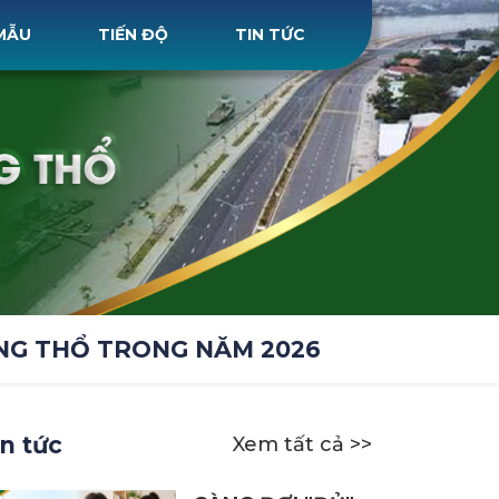
MẪU
TIẾN ĐỘ
TIN TỨC
ỘNG THỔ TRONG NĂM 2026
in tức
Xem tất cả >>