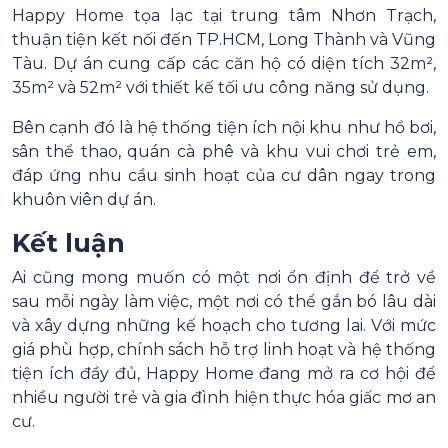
Happy Home tọa lạc tại trung tâm Nhơn Trạch,
thuận tiện kết nối đến TP.HCM, Long Thành và Vũng
Tàu. Dự án cung cấp các căn hộ có diện tích 32m²,
35m² và 52m² với thiết kế tối ưu công năng sử dụng.
Bên cạnh đó là hệ thống tiện ích nội khu như hồ bơi,
sân thể thao, quán cà phê và khu vui chơi trẻ em,
đáp ứng nhu cầu sinh hoạt của cư dân ngay trong
khuôn viên dự án.
Kết luận
Ai cũng mong muốn có một nơi ổn định để trở về
sau mỗi ngày làm việc, một nơi có thể gắn bó lâu dài
và xây dựng những kế hoạch cho tương lai. Với mức
giá phù hợp, chính sách hỗ trợ linh hoạt và hệ thống
tiện ích đầy đủ, Happy Home đang mở ra cơ hội để
nhiều người trẻ và gia đình hiện thực hóa giấc mơ an
cư.