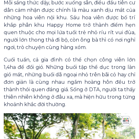
Mỗi sáng thức dậy, bước xuống sân, điều đầu tiên cư
dân cảm nhận được chính là màu xanh dịu mát của
những hoa viên nội khu. Sáu hoa viên được bố trí
khắp phân khu Happy Home trở thành điểm hẹn
quen thuộc cho mọi lứa tuổi: trẻ nhỏ ríu rít vui đùa,
người lớn thong thả đi bộ, còn ông bà thì có nơi nghỉ
ngơi, trò chuyện cùng hàng xóm.
Cuối tuần, cả gia đình có thể chọn công viên lớn
1,4ha để đổi gió. Những buổi tập thể dục trong làn
gió mát, những buổi dã ngoại nhỏ trên bãi cỏ hay chỉ
đơn giản là cùng nhau ngắm hoàng hôn đều trở
thành thói quen đáng giá. Sống ở DTA, người ta thấy
thiên nhiên không ở đâu xa, mà hiện hữu trong từng
khoảnh khắc đời thường.