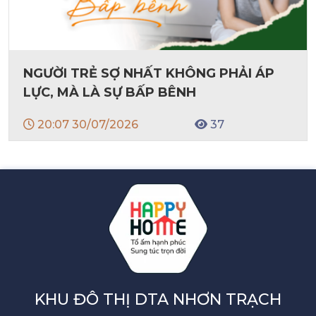
NGƯỜI TRẺ SỢ NHẤT KHÔNG PHẢI ÁP
LỰC, MÀ LÀ SỰ BẤP BÊNH
20:07 30/07/2026
37
KHU ĐÔ THỊ DTA NHƠN TRẠCH