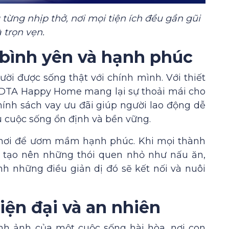
 từng nhịp thở, nơi mọi tiện ích đều gần gũi
 trọn vẹn.
bình yên và hạnh phúc
ời được sống thật với chính mình. Với thiết
ại DTA Happy Home mang lại sự thoải mái cho
hính sách vay ưu đãi giúp người lao động dễ
u cuộc sống ổn định và bền vững.
à nơi để ươm mầm hạnh phúc. Khi mọi thành
g tạo nên những thói quen nhỏ như nấu ăn,
nh những điều giản dị đó sẽ kết nối và nuôi
iện đại và an nhiên
h ảnh của một cuộc sống hài hòa, nơi con