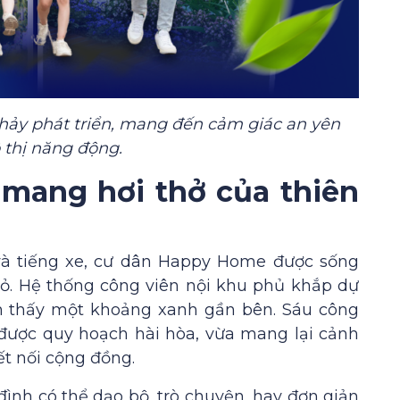
chảy phát triển, mang đến cảm giác an yên
 thị năng động.
 mang hơi thở của thiên
 và tiếng xe, cư dân Happy Home được sống
ỏ. Hệ thống công viên nội khu phủ khắp dự
ìm thấy một khoảng xanh gần bên. Sáu công
được quy hoạch hài hòa, vừa mang lại cảnh
t nối cộng đồng.
ình có thể dạo bộ, trò chuyện, hay đơn giản