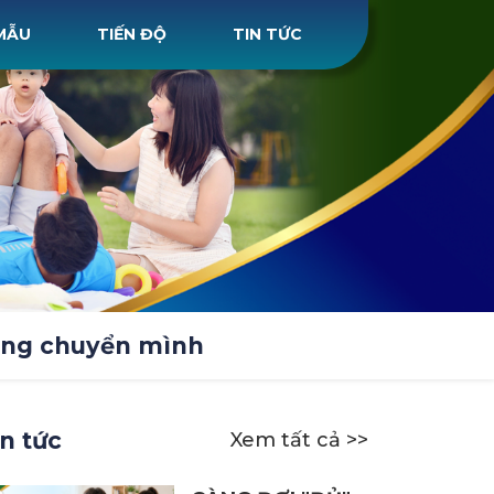
MẪU
TIẾN ĐỘ
TIN TỨC
đang chuyển mình
in tức
Xem tất cả >>