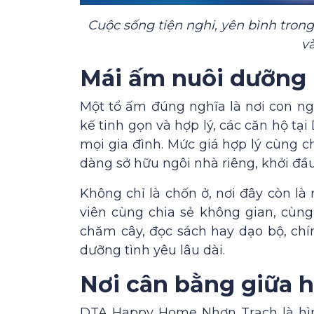
Cuộc sống tiện nghi, yên bình trong
và
Mái ấm nuôi dưỡng 
Một tổ ấm đúng nghĩa là nơi con ngư
kế tinh gọn và hợp lý, các căn hộ t
mọi gia đình. Mức giá hợp lý cùng c
dàng sở hữu ngôi nhà riêng, khởi đầ
Không chỉ là chốn ở, nơi đây còn l
viên cùng chia sẻ không gian, cùn
chăm cây, đọc sách hay dạo bộ, chí
dưỡng tình yêu lâu dài.
Nơi cân bằng giữa h
DTA Happy Home Nhơn Trạch là hìn