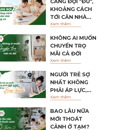
CÀNG ĐỢI "ĐỦ",
KHOẢNG CÁCH
TỚI CĂN NHÀ
Xem thêm
CÀNG XA
KHÔNG AI MUỐN
CHUYỂN TRỌ
MÃI CẢ ĐỜI
Xem thêm
NGƯỜI TRẺ SỢ
NHẤT KHÔNG
PHẢI ÁP LỰC,
Xem thêm
MÀ LÀ SỰ BẤP
BÊNH
BAO LÂU NỮA
MỚI THOÁT
CẢNH Ở TẠM?