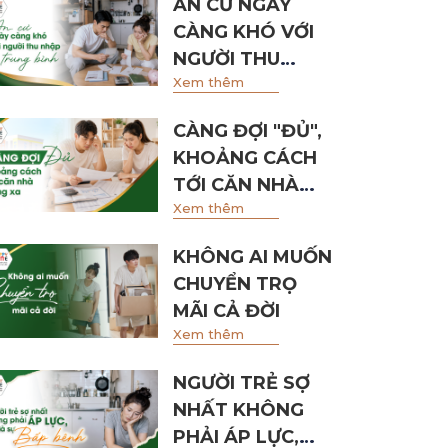
AN CƯ NGÀY
CÀNG KHÓ VỚI
NGƯỜI THU
Xem thêm
NHẬP TRUNG
BÌNH
CÀNG ĐỢI "ĐỦ",
KHOẢNG CÁCH
TỚI CĂN NHÀ
Xem thêm
CÀNG XA
KHÔNG AI MUỐN
CHUYỂN TRỌ
MÃI CẢ ĐỜI
Xem thêm
NGƯỜI TRẺ SỢ
NHẤT KHÔNG
PHẢI ÁP LỰC,