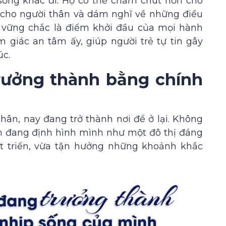
 sống khác đi. Họ có thể chăm chút hơn cho
 cho người thân và dám nghĩ về những điều
à vững chắc là điểm khởi đầu của mọi hành
giác an tâm ấy, giúp người trẻ tự tin gây
úc.
rưởng thành bằng chính
ân, nay đang trở thành nơi để ở lại. Không
h đang định hình mình như một đô thị đáng
át triển, vừa tận hưởng những khoảnh khắc