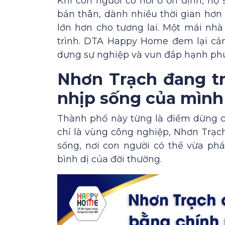
Khi con người có nơi ở ổn định, họ
bản thân, dành nhiều thời gian hơn
lớn hơn cho tương lai. Một mái nh
trình. DTA Happy Home đem lại cảm 
dựng sự nghiệp và vun đắp hạnh ph
Nhơn Trạch đang t
nhịp sống của mình
Thành phố này từng là điểm dừng ch
chỉ là vùng công nghiệp, Nhơn Trạc
sống, nơi con người có thể vừa ph
bình dị của đời thường.