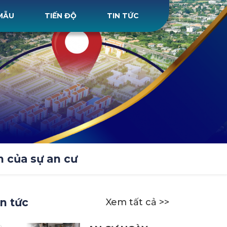
MẪU
TIẾN ĐỘ
TIN TỨC
 của sự an cư
in tức
Xem tất cả >>